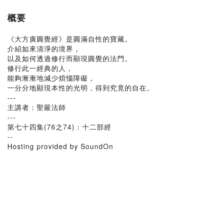
概要
《大方廣圓覺經》是圓滿自性的寶藏。
介紹如來清淨的境界，
以及如何透過修行而顯現圓覺的法門。
修行此一經典的人，
能夠漸漸地減少煩惱障礙，
一分分地顯現本性的光明，得到究竟的自在。
---
主講者：聖嚴法師
---
第七十四集(76之74)：十二部經
--
Hosting provided by SoundOn