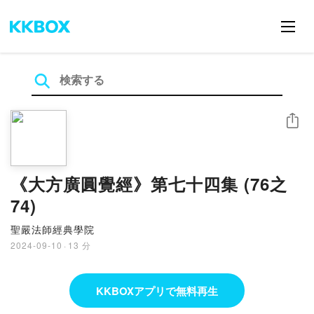
シェア
《大方廣圓覺經》第七十四集 (76之
74)
聖嚴法師經典學院
2024-09-10
·
13 分
KKBOXアプリで無料再生