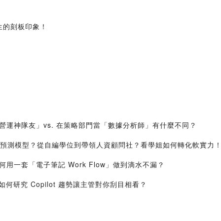
生的刻板印象！
I
門當「營運神隊友」vs. 在策略部門當「數據分析師」有什麼不同？
營收預測模型？從自編學位到帶領人資顧問社？看學姐如何轉化軟實力
何用一套「電子筆記 Work Flow」做到滴水不漏？
原則？如何研究 Copilot 趨勢讓主管對你刮目相看？