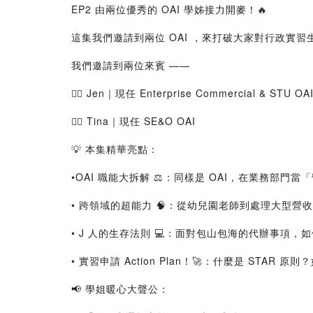
EP2 由兩位優秀的 OAI 學姊接力開麥！🔥
這集我們邀請到兩位 OAI ，來打破大家對行政實習
我們邀請到兩位來賓 ——
🙋‍♀️ Jen｜現任 Enterprise Commercial & STU OA
🙋‍♀️ Tina｜現任 SE&O OAI
💡 本集精華亮點：
•OAI 職能大拆解 ⚖️：同樣是 OAI，在業務部
• 跨領域的超能力 🧠：從幼兒園老師到處理大型
• J 人的生存法則 💻：面對包山包海的代辦事項，如
• 實習申請 Action Plan！🚀：什麼是 STAR 
📢 學姐暖心大聲公：