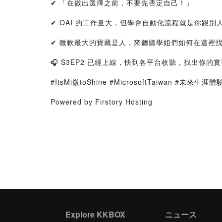
✔ 「在做出選擇之前，不要先否定自己！」
✔ OAI 的工作量大，但學會自動化流程就是你跟別
✔ 微軟最大的寶藏是人，來聽聽學姐們如何在這裡
🎧 S3EP2 已經上線，快到各平台收聽，找出你的
#ItsMi微toShine #MicrosoftTaiwan #未來生涯
Powered by Firstory Hosting
Explore KKBOX
ニュース