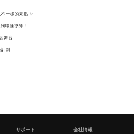
人不一樣的亮點 ✨
找到職涯導師！
實習舞台！
體驗計劃
サポート
会社情報