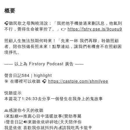
概要
🎧聽民歌之母陶曉清說：「我把他手機搶過來刪訊息，他氣到
不行，覺得生命被掌控了。」👉
https://fstry.pse.is/9cueu9
照顧人生無法預期何時來！「先來一杯 我們再聊」聆聽照顧
者、陪你預備長照未來！點擊連結，讓我們有機會不在照顧困
境掙扎。
—— 以上為 Firstory Podcast 廣告 ——
聲音日記584｜highlight
🎯 在哪裡可以收聽 🎧
https://castpie.com/shmilyee
悦聽提示
本篇花了1:26:33去分享一個發生在我身上的鬼故事
🙏感謝你今天的收聽
ℹ️來點糖🍬推薦心目中溫暖故事(贊助專屬
ℹ️聲音日記🔊來聽依依碎碎唸(天天陪伴你
我是依依 喜歡我你就抖抖內💰請我吃馬卡龍🍭