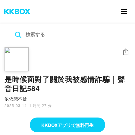
シェア
是時候面對了關於我被感情詐騙｜聲
音日記584
依依戀不捨
2025-03-14
·
1 時間 27 分
KKBOXアプリで無料再生