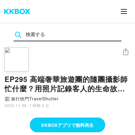
シェア
EP295 高端奢華旅遊團的隨團攝影師
忙什麼？用照片記錄客人的生命故事
～幫貴賓拍照時需要留意的眉角 feat.
旅行快門TravelShutter
🄴
旅遊攝影師Fish
2023-11-08
·
1 時間 0 分
KKBOXアプリで無料再生