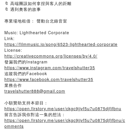
🔖 高端團該如何拿捏與客人的距離
🔖 遇到奧客的故事
專業場地租借： 聲動台北錄音室
Music: Lighthearted Corporate
Link:
https://filmmusic.io/song/6523-lighthearted-corporate
License:
http://creativecommons.org/licenses/by/4.0/
發漏我們的Instagram
https://www.instagram.com/travelshutter35
追蹤我們的Facebook
https://www.facebook.com/travelshutter35
業務合作
travelshutter888@gmail.com
小額贊助支持本節目：
https://open.firstory.me/user/ckgc9jjvf5u7u0875djfifbnu
留言告訴我你對這一集的想法：
https://open.firstory.me/user/ckgc9jjvf5u7u0875djfifbnu/c
omments