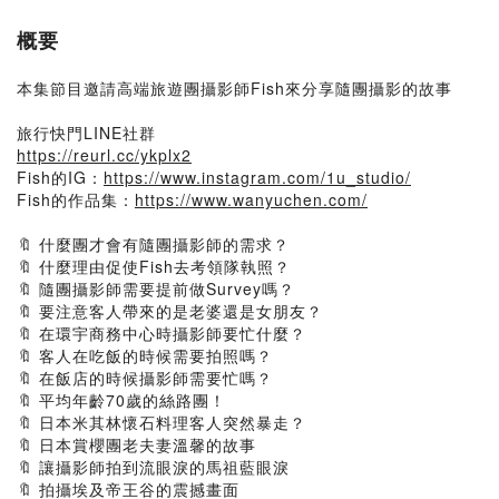
概要
本集節目邀請高端旅遊團攝影師Fish來分享隨團攝影的故事
旅行快門LINE社群
https://reurl.cc/ykplx2
Fish的IG：
https://www.instagram.com/1u_studio/
Fish的作品集：
https://www.wanyuchen.com/
🔖 什麼團才會有隨團攝影師的需求？
🔖 什麼理由促使Fish去考領隊執照？
🔖 隨團攝影師需要提前做Survey嗎？
🔖 要注意客人帶來的是老婆還是女朋友？
🔖 在環宇商務中心時攝影師要忙什麼？
🔖 客人在吃飯的時候需要拍照嗎？
🔖 在飯店的時候攝影師需要忙嗎？
🔖 平均年齡70歲的絲路團！
🔖 日本米其林懷石料理客人突然暴走？
🔖 日本賞櫻團老夫妻溫馨的故事
🔖 讓攝影師拍到流眼淚的馬祖藍眼淚
🔖 拍攝埃及帝王谷的震撼畫面