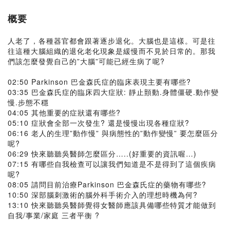
概要
人老了，各種器官都會跟著逐步退化。大腦也是這樣。可是往
往這種大腦組織的退化老化現象是緩慢而不見於日常的。那我
們該怎麼發覺自己的”大腦”可能已經生病了呢?
02:50 Parkinson 巴金森氏症的臨床表現主要有哪些?
03:35 巴金森氏症的臨床四大症狀: 靜止顫動.身體僵硬.動作變
慢.步態不穩
04:05 其他重要的症狀還有哪些?
05:10 症狀會全部一次發生? 還是慢慢出現各種症狀?
06:16 老人的生理”動作慢” 與病態性的”動作變慢” 要怎麼區分
呢?
06:29 快來聽聽吳醫師怎麼區分…..(好重要的資訊喔…)
07:15 有哪些自我檢查可以讓我們知道是不是得到了這個疾病
呢?
08:05 請問目前治療Parkinson 巴金森氏症的藥物有哪些?
10:50 深部腦刺激術的腦外科手術介入的理想時機為何?
13:10 快來聽聽吳醫師覺得女醫師應該具備哪些特質才能做到
自我/事業/家庭 三者平衡 ?