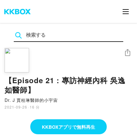
シェア
【Episode 21 : 專訪神經內科 吳逸
如醫師】
Dr. J 賈桂琳醫師的小宇宙
2021-09-26
·
16 分
KKBOXアプリで無料再生