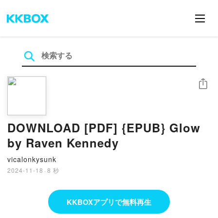
シェア
DOWNLOAD [PDF] {EPUB} Glow
by Raven Kennedy
vicalonkysunk
2024-11-18
·
8 秒
KKBOXアプリで無料再生