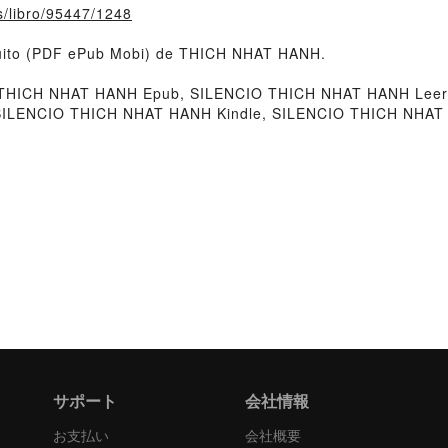
fs/libro/95447/1248
atuito (PDF ePub Mobi) de THICH NHAT HANH.
THICH NHAT HANH Epub, SILENCIO THICH NHAT HANH Leer 
 SILENCIO THICH NHAT HANH Kindle, SILENCIO THICH NHA
サポート
会社情報
お支払い
会社概要