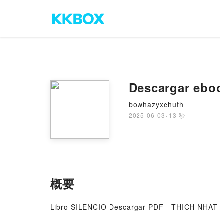
Descargar eboo
bowhazyxehuth
2025-06-03
·
13 秒
概要
Libro SILENCIO Descargar PDF - THICH NHA