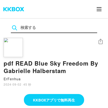
シェア
pdf READ Blue Sky Freedom By
Gabrielle Halberstam
ErFenhua
2024-09-02
·
45 秒
KKBOXアプリで無料再生