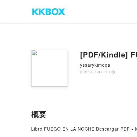
[PDF/Kindle] 
yssarykimoqa
2025-07-07
·
10 秒
概要
Libro FUEGO EN LA NOCHE Descargar PDF -