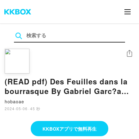
シェア
(READ pdf) Des Feuilles dans la
bourrasque By Gabriel Garc?a
M?rquez
hobaoae
2024-05-06
·
45 秒
KKBOXアプリで無料再生