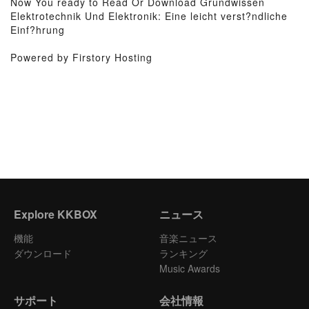
Now You ready to Read Or Download Grundwissen
Elektrotechnik Und Elektronik: Eine leicht verst?ndliche
Einf?hrung
Powered by Firstory Hosting
Explore KKBOX
ニュース
機能
音楽ニュース
ダウンロード
ランキング
Music Awards
サポート
会社情報