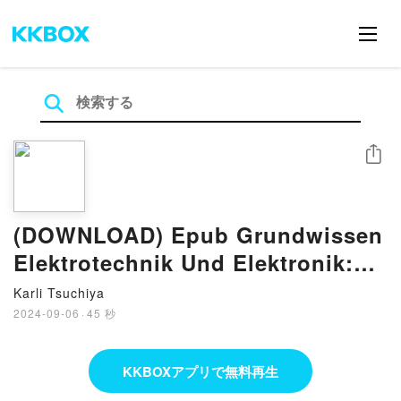
シェア
(DOWNLOAD) Epub Grundwissen
Elektrotechnik Und Elektronik:
Eine leicht verst?ndliche Einf?
Karli Tsuchiya
hrung eBook By Leonhard Stiny
2024-09-06
·
45 秒
KKBOXアプリで無料再生