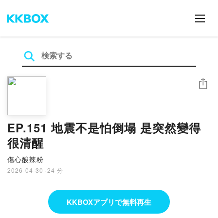
シェア
EP.151 地震不是怕倒塌 是突然變得
很清醒
傷心酸辣粉
2026-04-30
·
24 分
KKBOXアプリで無料再生