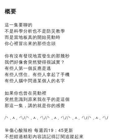
概要
這一集要聊的
不是科學分析也不是防災教學
而是當地板真的開始晃動時
你心裡冒出來的那些念頭
你有沒有發現地震發生的那幾秒
我們好像會突然變得很誠實？
有些人第一個反應是逃
有些人愣住、有些人拿起了手機
有些人腦中閃過某個人的名字
如果你也曾在晃動裡
突然意識到原來我在乎的是這個
那這一集，講的就是你的感覺
/ᐠ .ᆺ. ᐟ\ﾉ/ᐠ .ᆺ. ᐟ\ﾉ/ᐠ .ᆺ. ᐟ\ﾉ/ᐠ .ᆺ. ᐟ\ﾉ/ᐠ .ᆺ. ᐟ\ﾉ
🎯傷心酸辣粉 每週四19：45更新
不想錯過精彩內容請記得訂閱追蹤起來