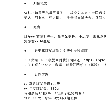
●——劇情概要
森林小鎮夏天熱得不得了，一場突如其來的大雨過後
疑人：河豚君、豬太郎、小馬哥和田鼠沃夫。每個人
●——配音
維多▸▸ 艾摩斯先生、黑狗兄探長、小烏鴉、田鼠為
河豚君▸▸ AI生成
●—— 歡樂車訂閱頻道▷免費七天試聽唷
▷▷蘋果IOS：歡樂車付費訂閱頻道：
https://appl
▷▷安卓Android：歡樂車付費訂閱頻道（解說）：
●—— 訂閱方案
▸▸ 單月訂閱費用100元
▸▸ 年度訂閱費元990元
每週多聽1則故事、1則親子歡笑劇場！
每月100元、每集10元銅板超值價！