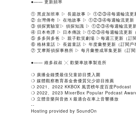
●—— 更新頻率
① 黑皮加班車 ▷ 長篇故事 ▷ ①②③④每週輪流
② 台灣傳奇 ▷ 在地故事 ▷ ①②③④每週輪流更
③ 偵探實驗室▷ 偵探知識 ▷ ①②③④每週輪流更
④ 日本奇譚 ▷ 日本傳說 ▷①②③④每週輪流更新
⑤ 多多與多爸 ▷ 親子歡笑劇場 ▷每週三更新（訂
⑥ 格林童話 ▷ 長篇童話 ▷ 年度彙整更新（訂閱戶
⑦ 艾摩斯偵探事務所 ▷ 每月彙整成單集更新（訂
●—— 維多叔叔 ╳ 歡樂車故事製造所
❍ 廣播金鐘獎最佳兒童節目獎入圍
❍ 媒體觀察教育基金會優質兒少節目推薦
❍ 2021、2022 KKBOX 風雲榜年度百度Podcast
❍ 2022、2023 MixerBox Popular Podcast Awar
❍ 立體音樂與音效Ｘ最適合在車上音響播放
--
Hosting provided by SoundOn