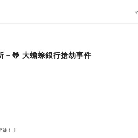
－🐸 大蟾蜍銀行搶劫事件
歹徒！ 》