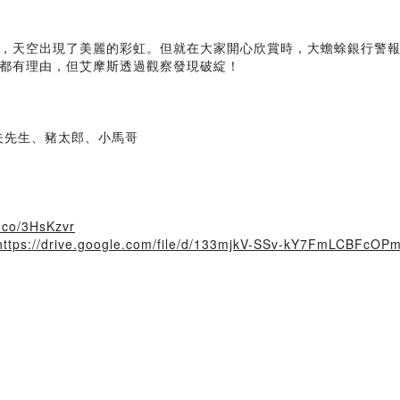
，天空出現了美麗的彩虹。但就在大家開心欣賞時，大蟾蜍銀行警
都有理由，但艾摩斯透過觀察發現破綻！
夫先生、豬太郎、小馬哥
e.co/3HsKzvr
https://drive.google.com/file/d/133mjkV-SSv-kY7FmLCBFcO