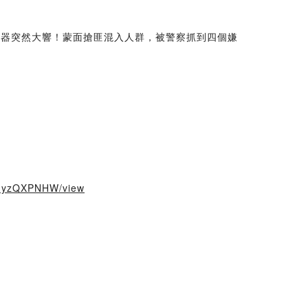
報器突然大響！蒙面搶匪混入人群，被警察抓到四個嫌
PmyzQXPNHW/view