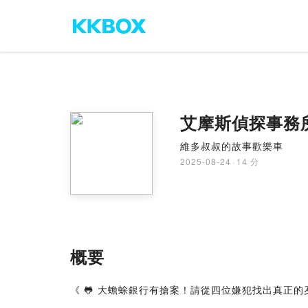
艾摩斯偵探事務所
維多叔叔的故事歡樂車
2025-08-24
·
14 分
概要
《 🐸 大蟾蜍銀行有搶案！請從四位嫌犯找出真正的