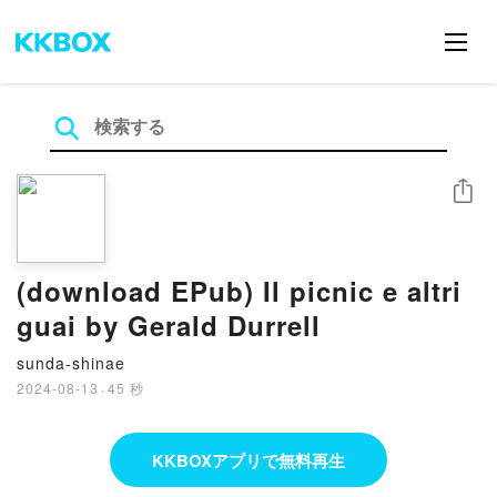
シェア
(download EPub) Il picnic e altri
guai by Gerald Durrell
sunda-shinae
2024-08-13
·
45 秒
KKBOXアプリで無料再生