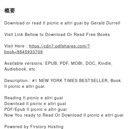
概要
Download or read Il picnic e altri guai by Gerald Durrell
Visit Link Bellow to Download Or Read Free Books
Visit Here :
https://cdn7.pdfshares.com/?
book=8845933709
Available versions: EPUB, PDF, MOBI, DOC, Kindle,
Audiobook, etc.
Description : #1 NEW YORK TIMES BESTSELLER, Book
Il picnic e altri guai.
Reading Il picnic e altri guai
Download Il picnic e altri guai
PDF/Epub Il picnic e altri guai
Now You ready to Read Or Download Il picnic e altri guai
Powered by Firstory Hosting