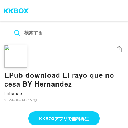
シェア
EPub download El rayo que no
cesa BY Hernandez
hobaoae
2024-06-04
·
45 秒
KKBOXアプリで無料再生