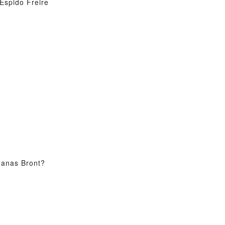
Espido Freire
manas Bront?