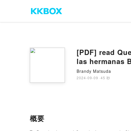
[PDF] read Que
las hermanas B
Brandy Matsuda
2024-09-09
·
45 秒
概要