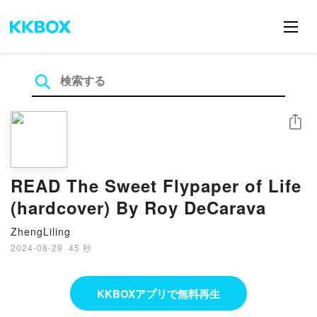
シェア
READ The Sweet Flypaper of Life
(hardcover) By Roy DeCarava
ZhengLiling
2024-08-29
·
45 秒
KKBOXアプリで無料再生