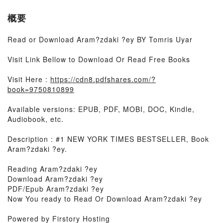
概要
Read or Download Aram?zdaki ?ey BY Tomris Uyar
Visit Link Bellow to Download Or Read Free Books
Visit Here :
https://cdn8.pdfshares.com/?
book=9750810899
Available versions: EPUB, PDF, MOBI, DOC, Kindle,
Audiobook, etc.
Description : #1 NEW YORK TIMES BESTSELLER, Book
Aram?zdaki ?ey.
Reading Aram?zdaki ?ey
Download Aram?zdaki ?ey
PDF/Epub Aram?zdaki ?ey
Now You ready to Read Or Download Aram?zdaki ?ey
Powered by Firstory Hosting