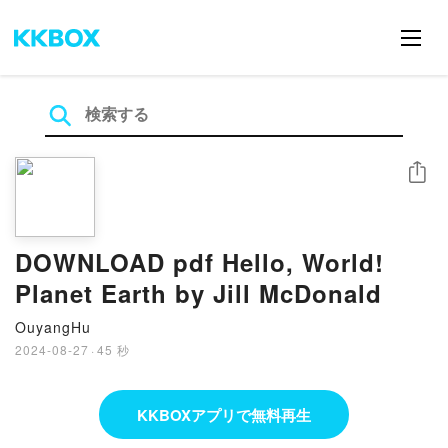
シェア
DOWNLOAD pdf Hello, World!
Planet Earth by Jill McDonald
OuyangHu
2024-08-27
·
45 秒
KKBOXアプリで無料再生