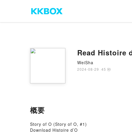
Read Histoire 
WeiSha
2024-08-29
·
45 秒
概要
Story of O (Story of O, #1)
Download Histoire d’O