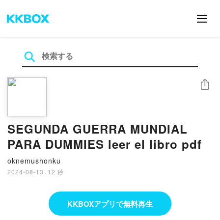
シェア
SEGUNDA GUERRA MUNDIAL
PARA DUMMIES leer el libro pdf
oknemushonku
2024-08-13
·
12 秒
KKBOXアプリで無料再生