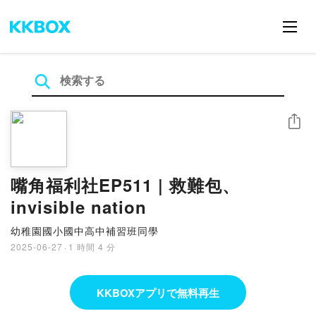
シェア
嘴角福利社EP511 | 救難包、
invisible nation
幼稚園國小國中高中補習班同學
2025-06-27
·
1 時間 4 分
KKBOXアプリで無料再生