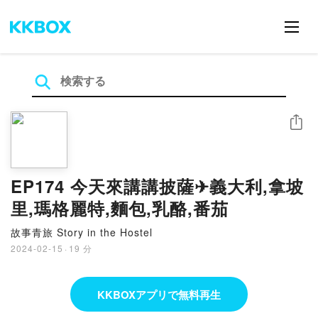
シェア
EP174 今天來講講披薩✈義大利,拿坡
里,瑪格麗特,麵包,乳酪,番茄
故事青旅 Story in the Hostel
2024-02-15
·
19 分
KKBOXアプリで無料再生