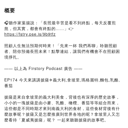
概要
🎧聽作家葉揚說：「長照最辛苦是看不到終點，每天反覆煎
熬，但其實，都會有終點的……」👉
https://fstry.pse.is/9b9tfz
照顧人生無法預期何時來！「先來一杯 我們再聊」聆聽照顧
者、陪你預備長照未來！點擊連結，讓我們有機會不在照顧困
境掙扎。
—— 以上為 Firstory Podcast 廣告 ——
EP174 今天來講講披薩✈義大利,拿坡里,瑪格麗特,麵包,乳酪,
番茄
披薩是來自拿坡里的義大利美食，背後也有深厚的歷史故事，
小小的一塊披薩是由小麥、乳酪、橄欖、番茄等等組合而來，
這些都是不同時期才來到南義大利的食材，這些食材背後有什
麼故事呢？披薩又是怎麼推廣到世界各地的呢？拿坡里人又怎
麼看待「夏威夷披薩」呢？ 一起來聽聽披薩的故事吧。