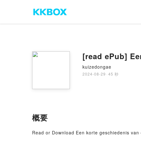
[read ePub] Ee
kuizedongae
2024-08-29
·
45 秒
概要
Read or Download Een korte geschiedenis van 