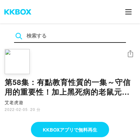
シェア
第58集：有點教育性質的一集～守信
用的重要性！加上黑死病的老鼠元素
後之不暗黑的童話～旅遊德國童話大
艾老虎遊
道～哈梅爾恩的捕鼠吹笛手
2022-02-05
·
20 分
KKBOXアプリで無料再生