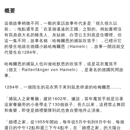
概要
這個故事稍微不同，一般的童話故事年代多是「很久很久以
前」；地點通常是「在某個遙遠的王國」之類的。例如書裡沒
有寫鼎鼎大名的睡美人、灰姑娘、白雪公主到底是住哪裡。但
這一集不同，故事名稱〈哈梅爾恩的捕鼠吹笛手〉，已標示它
的發生地就在德國小鎮哈梅爾恩（Hameln），故事一開頭就交
代發生在1284年。
哈梅爾恩的捕鼠人也叫做哈默恩的吹笛手，或是花衣魔笛手
（德文：Rattenfänger von Hameln），是著名的德國民間故
事。
1284年，一個陌生的花衣男子來到鼠患肆虐的哈梅爾恩……。
「捕鼠人之家餐廳」建於1602年。據說，當年魔笛手就是沿著
這家餐廳旁的小巷帶走了130個孩子。長久以來，這裡禁止舞蹈
和奏樂，即使是婚禮樂隊到此也會自覺地停止演奏。
「婚禮之家」從1955年開始，每年從5月中旬到9月中旬，每個
週日的中午12點和週三下午4點半，在「婚禮之家」的大陽台