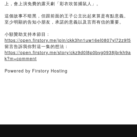
上，會上演免費的露天劇「彩衣吹笛捕鼠人」。
這個故事不暗黑，但跟前面的王子公主比起來算是有點意義。
至少明顯的告知小朋友，承諾的意義以及言而有信的重要。
小額贊助支持本節目：
https://open.firstory.me/join/ckk3hn1uw16el0807yl72z9f5
留言告訴我你對這一集的想法：
https://open.firstory.me/story/ckz9d0l8p0bvg0938jbrkh9a
k?m=comment
Powered by Firstory Hosting