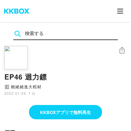
シェア
EP46 迴力鏢
賴姥姥進大棺材
🄴
2022-01-24
·
7 分
KKBOXアプリで無料再生