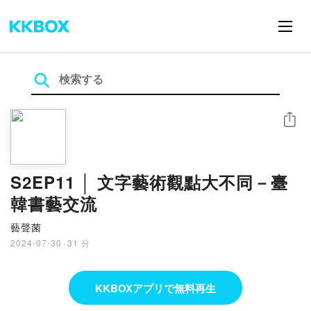
シェア
S2EP11 │ 文字藝術觀點大不同－臺
韓書藝交流
藝聲菌
2024-07-30
·
31 分
KKBOXアプリで無料再生