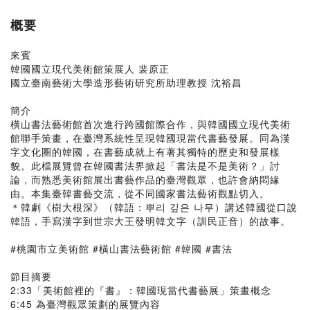
概要
來賓
韓國國立現代美術館策展人 裴原正
國立臺南藝術大學造形藝術研究所助理教授 沈裕昌
簡介
橫山書法藝術館首次進行跨國館際合作，與韓國國立現代美術
館聯手策畫，在臺灣系統性呈現韓國現當代書藝發展。同為漢
字文化圈的韓國，在書藝成就上有著其獨特的歷史和發展樣
貌。此檔展覽曾在韓國書法界掀起「書法是不是美術？」討
論，而熟悉美術館展出書藝作品的臺灣觀眾，也許會納悶緣
由。本集臺韓書藝交流，從不同國家書法藝術觀點切入。
＊韓劇《樹大根深》（韓語：뿌리 깊은 나무）講述韓國從口說
韓語，手寫漢字到世宗大王發明韓文字（訓民正音）的故事。
#桃園市立美術館 #橫山書法藝術館 #韓國 #書法
節目摘要
2:33「美術館裡的『書』：韓國現當代書藝展」策畫概念
6:45 為臺灣觀眾策劃的展覽內容