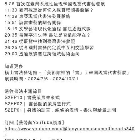
8:26 首次在臺灣系統性呈現韓國現當代書藝發展
11:39 臺灣觀眾從何切入觀賞韓國書藝展？
14:39 東亞現當代書法發展脈絡
15:51 詩書畫藝的離合關係
18:16 文學藝術現代化過程 書法逐漸式微
20:35 當漢字消失時 書法是否還能存在？
21:46 從展覽中找到臺灣書法參照
26:25 從各國對書藝的定義中互相交流學習
29:00 透過展覽關注跨領域藝術面向
知道更多
橫山書法藝術館－「美術館裡的『書』：韓國現當代書藝展」
展覽時間：2024/7/6 - 2024/10/21
過往書法主題節目
S2EP10｜書藝策展未來式
S2EP02｜ 書藝圈的策展進行式
S2EP01｜身體的語言，線條的表情－書法與繪畫之間
訂閱【藝聲菌YouTube頻道】
https://www.youtube.com/@taoyuanmuseumoffinearts340
1