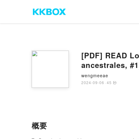
[PDF] READ Los
ancestrales, #
wengmeeae
2024-09-06
·
45 秒
概要