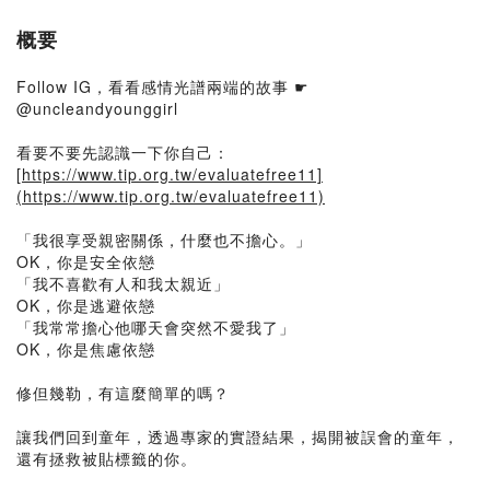
概要
Follow IG，看看感情光譜兩端的故事 ☛
@uncleandyounggirl
看要不要先認識一下你自己：
[
https://www.tip.org.tw/evaluatefree11]
(https://www.tip.org.tw/evaluatefree11)
「我很享受親密關係，什麼也不擔心。」
OK，你是安全依戀
「我不喜歡有人和我太親近」
OK，你是逃避依戀
「我常常擔心他哪天會突然不愛我了」
OK，你是焦慮依戀
修但幾勒，有這麼簡單的嗎？
讓我們回到童年，透過專家的實證結果，揭開被誤會的童年，
還有拯救被貼標籤的你。