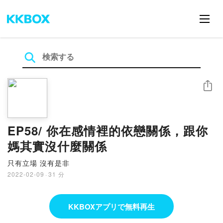
シェア
EP58/ 你在感情裡的依戀關係，跟你
媽其實沒什麼關係
只有立場 沒有是非
2022-02-09
·
31 分
KKBOXアプリで無料再生