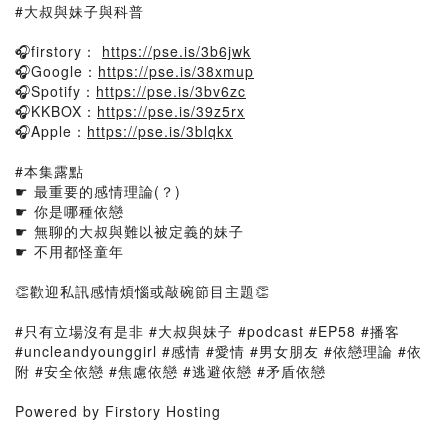
#大叔與妹子與科普
🎧firstory：
https://pse.is/3b6jwk
🎧Google：
https://pse.is/38xmup
🎧Spotify：
https://pse.is/3bv6zc
🎧KKBOX：
https://pse.is/39z5rx
🎧Apple：
https://pse.is/3blqkx
#本集露點
☛ 最重要的感情理論(？)
☛ 你是哪種依戀
☛ 無聊的大叔與難以被定義的妹子
☛ 不用都怪童年
👏歡迎私訊感情煩惱或敲碗節目主題👏
#只有立場沒有是非 #大叔與妹子 #podcast #EP58 #播客
#uncleandyounggirl #感情 #愛情 #男女朋友 #依戀理論 #依
附 #安全依戀 #焦慮依戀 #逃避依戀 #矛盾依戀
Powered by Firstory Hosting