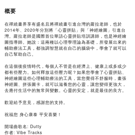
概要
在禪繞畫界享有盛名且將禪繞畫引進台灣的蘿拉老師，也於
2014年、2020年分別將「心靈拼貼」與「神經繪圖」引進台
灣。蘿拉老師是國際首位華語心靈拼貼培訓講師，也是神經繪
圖指導師。她說：這兩種以心理學理論為基礎，所發展出來的
輔助療法工具，都強調智慧就在自己的腦袋中，學會了就可以
自己幫助自己。
在這個後疫情時代，每個人不管是在經濟上、健康上或多或少
都有些壓力。如何釋放這些壓力呢？如果您學會了心靈拼貼、
神經繪圖這些心理輔助療法的工具，當您覺得不舒服時，畫張
神經圖、拼張圖卡，就可以滋養您的心靈，讓您變得更強大，
去應付生活中的無常與變數。心靈的安定，就是最佳的良方。
歡迎給予意見，感謝您的支持。
祝福您 身心康泰 平安喜樂！
開場曲歌名: Dutty
作者: Vibe Tracks