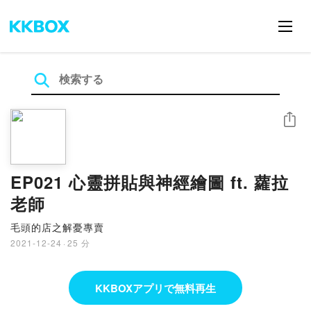
シェア
EP021 心靈拼貼與神經繪圖 ft. 蘿拉
老師
毛頭的店之解憂專賣
2021-12-24
·
25 分
KKBOXアプリで無料再生