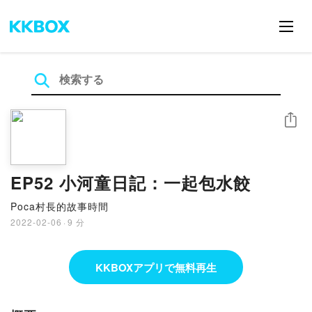
シェア
EP52 小河童日記：一起包水餃
Poca村長的故事時間
2022-02-06
·
9 分
KKBOXアプリで無料再生