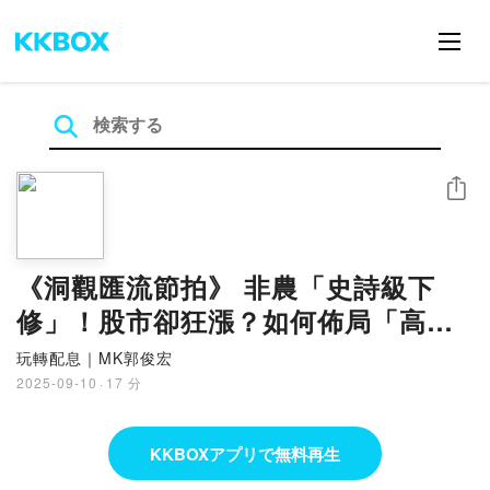
シェア
《洞觀匯流節拍》 非農「史詩級下
修」！股市卻狂漲？如何佈局「高股
息2.0」，搭上順風車？
玩轉配息｜MK郭俊宏
2025-09-10
·
17 分
KKBOXアプリで無料再生