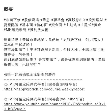
概要
#非農下修 #股債齊揚 #降息 #聯準會 #高股息2.0 #投資理財 #
資產配置 #基本面 #信心面 #資金面 #主動式 #主題式#黃金
#MK陪跑學苑 #獲利放大術
最新消息！美國非農就業，竟然被「史詩級下修」91.1萬人！
基本面亮起紅燈！
但市場卻瘋了！美股狂創歷史新高，台股大漲，全球上演「股
債齊揚」的奇景！
這到底是怎麼回事？ 是市場瘋了，還是你沒看到關鍵的「降息
搶錢大戰」已經開打？
召喚一起練穩現金流節奏的夥伴
-----------------------------------------------------
👉 MK郭俊宏陪伴式學習訂閱專案(網校平台)
https://happy2brich.com/course/weeklyreport
👉 MK郭俊宏陪伴式學習訂閱專案(youtube平台)
https://www.youtube.com/channel/UC2ObVtpsd2p_s1X2L
0_hQSg/join