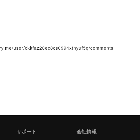
story.me/user/ckkfaz28ec8cs0994xtnyuf5q/comments
サポート
会社情報