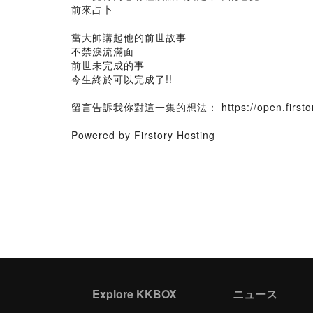
前來占卜
當大帥講起他的前世故事
不禁淚流滿面
前世未完成的事
今生終於可以完成了!!
留言告訴我你對這一集的想法：
https://open.fir
Powered by Firstory Hosting
Explore KKBOX
ニュース