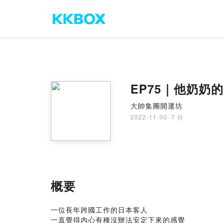
EP75｜他奶奶
大帥集團開運坊
2022-11-30
·
7 分
概要
一位長年跨國工作的日本客人
一直覺得內心有種沒辦法安定下來的感覺