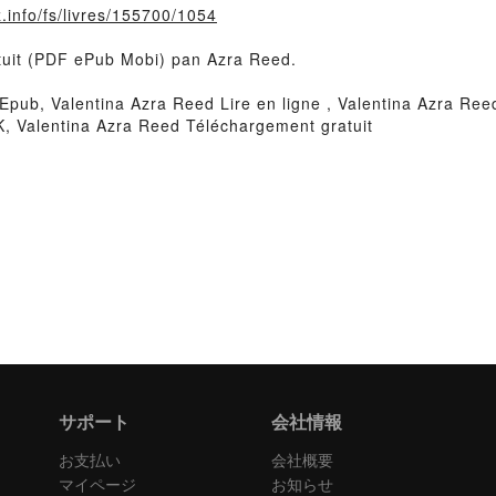
.info/fs/livres/155700/1054
ratuit (PDF ePub Mobi) pan Azra Reed.
Epub, Valentina Azra Reed Lire en ligne , Valentina Azra Ree
, Valentina Azra Reed Téléchargement gratuit
サポート
会社情報
お支払い
会社概要
マイページ
お知らせ