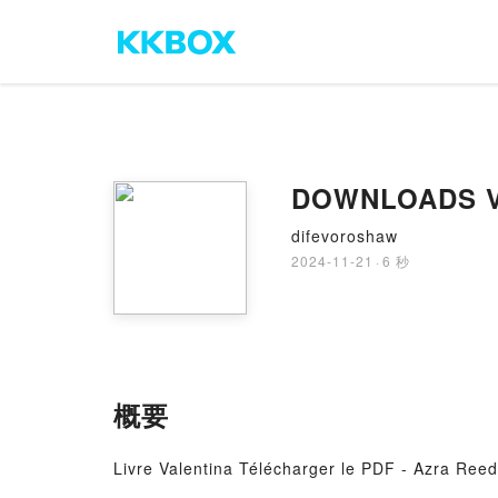
DOWNLOADS Va
difevoroshaw
2024-11-21
·
6 秒
概要
Livre Valentina Télécharger le PDF - Azra Reed