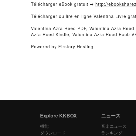
Télécharger eBook gratuit ➡
http://ebooksharez
Télécharger ou lire en ligne Valentina Livre g
Valentina Azra Reed PDF, Valentina Azra Reed 
Azra Reed Kindle, Valentina Azra Reed Epub VK
Powered by Firstory Hosting
Explore KKBOX
ニュース
機能
音楽ニュース
ダウンロード
ランキング