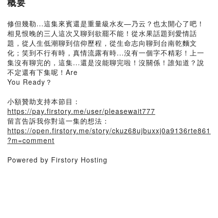
概要
修但幾勒...這集來賓還是重量級水友—乃云？也太開心了吧！
相見恨晚的三人這次又聊到欲罷不能！從水果話題到愛情話
題，從人生低潮聊到信仰歷程，從生命志向聊到台南乾麵文
化；笑到不行有時，真情流露有時...沒有一個字不精彩！上一
集沒有聊完的，這集...還是沒能聊完啦！沒關係！誰知道？說
不定還有下集呢！Are
You Ready？
小額贊助支持本節目：
https://pay.firstory.me/user/pleasewait777
留言告訴我你對這一集的想法：
https://open.firstory.me/story/ckuz68ujbuxxj0a9136rte861
?m=comment
Powered by Firstory Hosting