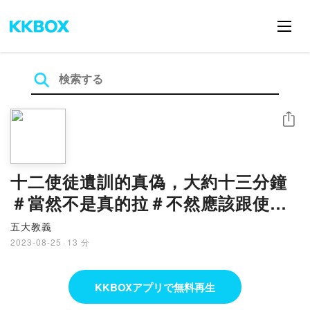
シェア
十二使徒遺訓的真偽，大約十三分鐘
＃當然不是真的拉＃不然應該跟使徒
一樣
五大教義
2023-08-25
·
13 分
KKBOXアプリで無料再生