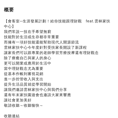
概要
【會客室─生涯發展計劃！給你技能跟理財觀 feat.雲林家扶
中心】
我們常說一技在手希望無窮
技能對於生活或生存都非常重要
而擁有一項好技能還能幫助現代人開源節流
雲林家扶中心今年度針對受扶家長開設了新課程
讓家長們可以跟專業的老師學習芳療按摩還有理財觀念
除了療癒自己與家人的身心
更可以開業或應用於生活中
當中理財觀念尤為重要
從基本作帳到審視花銷
進一步控管收入與支出
提升生活品質就從學習開始
讓我們邀請雲林家扶中心與我們分享
還有年末家扶園遊會也邀請大家來響應
讓社會更加美好
敬請收聽～收聽愉快～
收聽連結