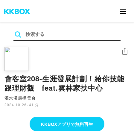
シェア
會客室208-生涯發展計劃！給你技能
跟理財觀 feat.雲林家扶中心
濁水溪廣播電台
2024-10-26
·
41 分
KKBOXアプリで無料再生