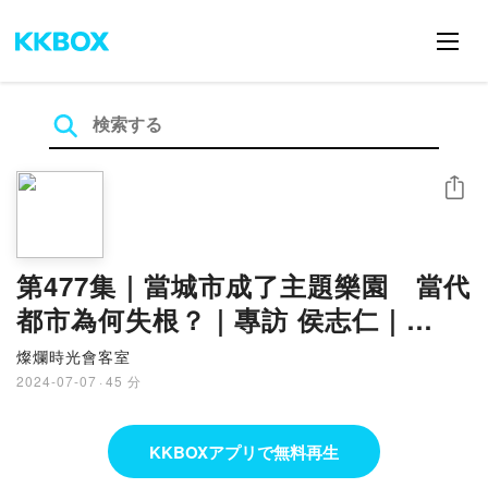
シェア
第477集｜當城市成了主題樂園 當代
都市為何失根？｜專訪 侯志仁｜
20240707
燦爛時光會客室
2024-07-07
·
45 分
KKBOXアプリで無料再生