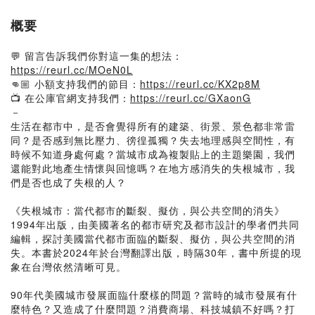
概要
💬 留言告訴我們你對這一集的想法：
https://reurl.cc/MOeN0L
👊🏼 小額支持我們的節目：
https://reurl.cc/KX2p8M
📺 在公庫官網支持我們：
https://reurl.cc/GXaonG
－
生活在都市中，是否會覺得所有的建築、街景、景色都非常雷
同？是否感到無比壓力、徬徨孤獨？失去地理感與空間性，有
時候不知道身處何處？當城市成為複製貼上的主題樂園，我們
還能對此地產生情懷與回憶嗎？在地方感消失的失根城市，我
們是否也成了失根的人？
《失根城市：當代都市的斷裂、擬仿，與公共空間的消失》
1994年出版，由美國著名的都市研究及都市設計的學者們共同
編輯，探討美國當代都市面臨的斷裂、擬仿，與公共空間的消
失。本書於2024年於台灣翻譯出版，時隔30年，書中所提的現
象在台灣依然清晰可見。
90年代美國城市發展面臨什麼樣的問題？當時的城市發展有什
麼特色？又造成了什麼問題？消費商場、科技城鎮不好嗎？打