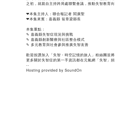
之初，就親自主持跨局處聯繫會議，推動失智教育向
❤︎本集主持人：聯合報記者 閻廣聖
❤︎本集來賓：嘉義縣 翁章梁縣長
本集重點：
✎ 嘉義縣失智症現況與挑戰
✎ 嘉義縣創新醫療與社區整合模式
✎ 多元教育與社會參與推廣失智友善
歡迎按讚加入「失智・時空記憶的旅人」粉絲團並將
更多關於失智症的第一手資訊都在元氣網「失智」頻
--
Hosting provided by SoundOn