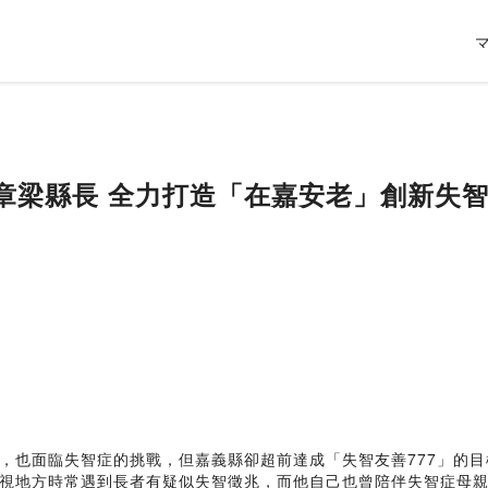
縣翁章梁縣長 全力打造「在嘉安老」創新失
也面臨失智症的挑戰，但嘉義縣卻超前達成「失智友善777」的目標
視地方時常遇到長者有疑似失智徵兆，而他自己也曾陪伴失智症母