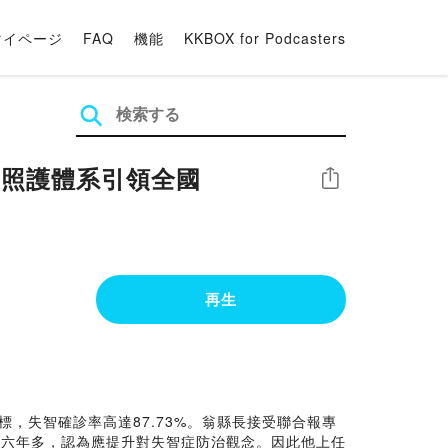
マイページ
FAQ
機能
KKBOX for Podcasters
智照護體系引領全國
シェア
再生
，失智確診率高達87.73%。翁縣長接受聯合報專
親六年多，認為應提升對失智症防治觀念。因此他上任