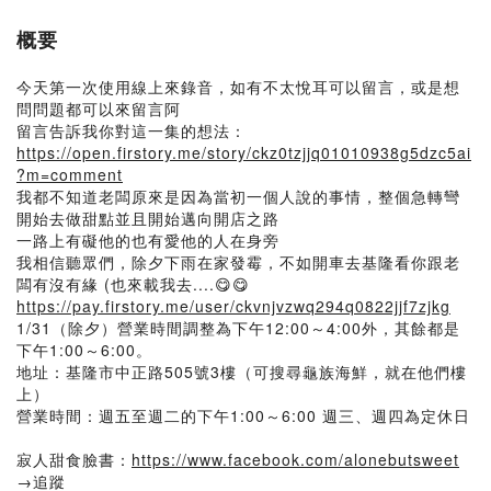
概要
今天第一次使用線上來錄音，如有不太悅耳可以留言，或是想
問問題都可以來留言阿
留言告訴我你對這一集的想法：
https://open.firstory.me/story/ckz0tzjjq01010938g5dzc5ai
?m=comment
我都不知道老闆原來是因為當初一個人說的事情，整個急轉彎
開始去做甜點並且開始邁向開店之路
一路上有礙他的也有愛他的人在身旁
我相信聽眾們，除夕下雨在家發霉，不如開車去基隆看你跟老
闆有沒有緣 (也來載我去....😋😋
https://pay.firstory.me/user/ckvnjvzwq294q0822jjf7zjkg
1/31（除夕）營業時間調整為下午12:00～4:00外，其餘都是
下午1:00～6:00。
地址：基隆市中正路505號3樓（可搜尋龜族海鮮，就在他們樓
上）
營業時間：週五至週二的下午1:00～6:00 週三、週四為定休日
寂人甜食臉書：
https://www.facebook.com/alonebutsweet
→追蹤