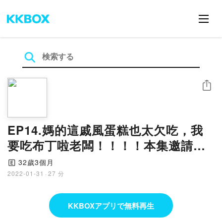
シェア
EP14.媽的這戚風蛋糕也太欠吃，我
要吃布丁啦老闆！！！！本集邀請到
基隆甜點店「寂人甜食」老闆來跟我
32歲3個月
🄴
聊天，順道偷渡一些小隨意有夠苦情
2022-01-31
·
27 分
的故事～
KKBOXアプリで無料再生