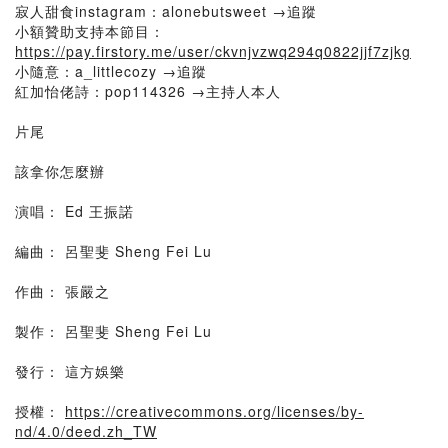
寂人甜食instagram：alonebutsweet →追蹤
小額贊助支持本節目：
https://pay.firstory.me/user/ckvnjvzwq294q0822jjf7zjkg
小隨意：a_littlecozy →追蹤
紅加怡佬詩：pop114326 →主持人本人
片尾
該拿你怎麼辦
演唱： Ed 王振諾
編曲： 呂聖斐 Sheng Fei Lu
作曲： 張嚴之
製作： 呂聖斐 Sheng Fei Lu
發行： 這方娛樂
授權：
https://creativecommons.org/licenses/by-
nd/4.0/deed.zh_TW