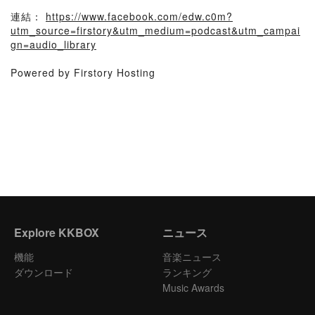
連結：
https://www.facebook.com/edw.c0m?
utm_source=firstory&utm_medium=podcast&utm_campai
gn=audio_library
Powered by Firstory Hosting
Explore KKBOX
ニュース
機能
音楽ニュース
ダウンロード
ランキング
Music Awards