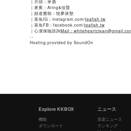
｜片頭：米酒
｜來賓：Aring&佳賢
｜頻道贊助：悅夢床墊
｜茶魚IG：instagram.com/
teafish.tw
｜茶魚FB：facebook.com/
teafish.tw
｜心潔保險諮詢
Mail：whiteheartclean@gmail.co
--
Hosting provided by SoundOn
Explore KKBOX
ニュース
機能
音楽ニュース
ダウンロード
ランキング