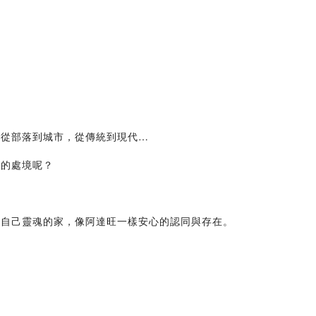
，從部落到城市，從傳統到現代…
己的處境呢？
於自己靈魂的家，像阿達旺一樣安心的認同與存在。