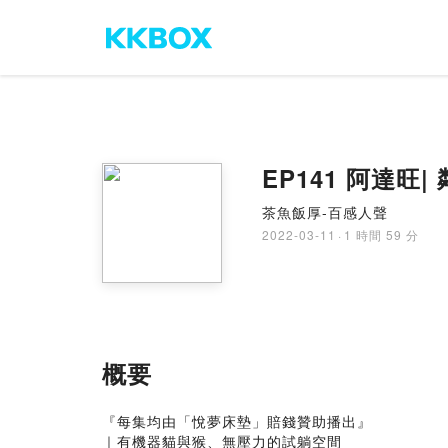
EP141 阿達旺|
茶魚飯厚-百感人聲
2022-03-11
·
1 時間 59 分
概要
『每集均由「悅夢床墊」賠錢贊助播出』
｜有機器貓與猴、無壓力的試躺空間