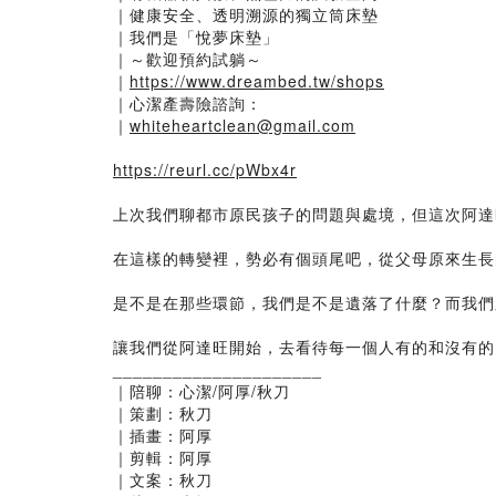
｜健康安全、透明溯源的獨立筒床墊
｜我們是「悅夢床墊」
｜～歡迎預約試躺～
｜
https://www.dreambed.tw/shops
｜心潔產壽險諮詢：
｜
whiteheartclean@gmail.com
https://reurl.cc/pWbx4r
上次我們聊都市原民孩子的問題與處境，但這次阿達
在這樣的轉變裡，勢必有個頭尾吧，從父母原來生長
是不是在那些環節，我們是不是遺落了什麼？而我們
讓我們從阿達旺開始，去看待每一個人有的和沒有的
_____________________
｜陪聊：心潔/阿厚/秋刀
｜策劃：秋刀
｜插畫：阿厚
｜剪輯：阿厚
｜文案：秋刀