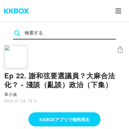
シェア
Ep 22. 謝和弦要選議員？大麻合法
化？ - 淺談（亂談）政治（下集）
笨小孩
2022-07-29
·
15 分
KKBOXアプリで無料再生