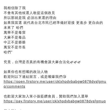
我相信除了我
不會有其他候選人敢提這個政見
所以那就是我 必須出來選的理由
如果我當選 就代表台北市民已經準備好迎接 更進步 更自由的
未來了 哈們
萬華不是毒窟
大麻不是毒品
中正不是爺爺
萬安不是市長
哈們"
究竟，台灣是否真的有機會讓大麻合法化🌿🌿🌿
如果你也有想嘴的政治人物
歡迎到以下連結留言，或是嘴爆我們😘
https://open.firstory.me/user/cklxhpdvbabgw0878dvsfgmu
q/comments
也歡迎大家加入笨小孩藍鑽會員，贊助我們加入選舉
https://pay.firstory.me/user/cklxhpdvbabgw0878dvsfgmuq