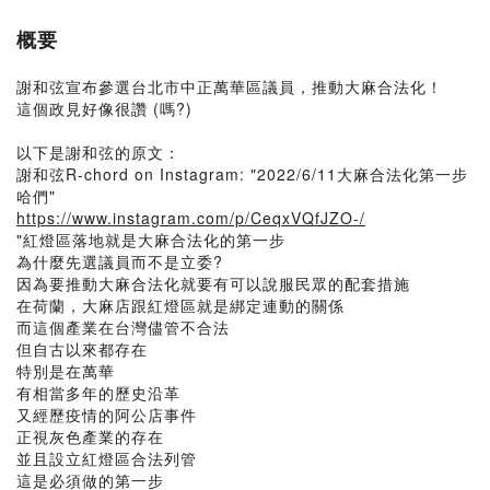
概要
謝和弦宣布參選台北市中正萬華區議員，推動大麻合法化！
這個政見好像很讚 (嗎?)
以下是謝和弦的原文：
謝和弦R-chord on Instagram: "2022/6/11大麻合法化第一步
哈們"
https://www.instagram.com/p/CeqxVQfJZO-/
"紅燈區落地就是大麻合法化的第一步
為什麼先選議員而不是立委?
因為要推動大麻合法化就要有可以說服民眾的配套措施
在荷蘭，大麻店跟紅燈區就是綁定連動的關係
而這個產業在台灣儘管不合法
但自古以來都存在
特別是在萬華
有相當多年的歷史沿革
又經歷疫情的阿公店事件
正視灰色產業的存在
並且設立紅燈區合法列管
這是必須做的第一步