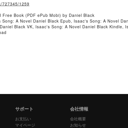
ook/727345/1259
l Free Book (PDF ePub Mobi) by Daniel Black
s Song: A Novel Daniel Black Epub, Isaac's Song: A Novel Dan
Daniel Black VK, Isaac's Song: A Novel Daniel Black Kindle, 
oad
サポート
会社情報
お支払い
会社概要
マイページ
お知らせ