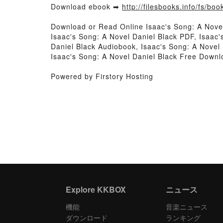
Download ebook ➡
http://filesbooks.info/fs/b
Download or Read Online Isaac's Song: A Nove
Isaac's Song: A Novel Daniel Black PDF, Isaac'
Daniel Black Audiobook, Isaac's Song: A Novel 
Isaac's Song: A Novel Daniel Black Free Downl
Powered by Firstory Hosting
Explore KKBOX
ニュース
機能
音楽ニュース
ダウンロード
ランキング