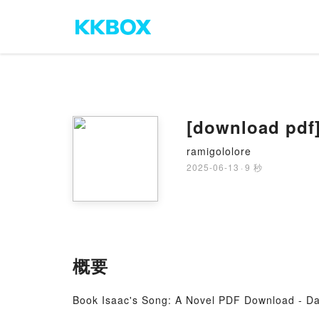
[download pdf]
ramigololore
2025-06-13
·
9 秒
概要
Book Isaac's Song: A Novel PDF Download - Da