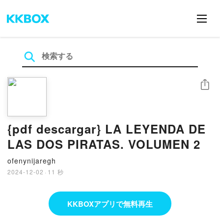
シェア
{pdf descargar} LA LEYENDA DE
LAS DOS PIRATAS. VOLUMEN 2
ofenynijaregh
2024-12-02
·
11 秒
KKBOXアプリで無料再生