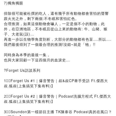
7)獨角獨眼
排除很可能被杜撰的吃人，還有幾乎所有動物都會害怕的聲響
跟火光之外，剩下兩個:不冬眠和害怕紅色。
合理推測，如果這個動物會嚇人，一定是個不小的動物，此
外，在亞洲地區，不冬眠且從山上來的動物有: 牛、山豬、猴
子、大老鼠(誤)…
再進一步以生物學角度剖析，大部分的動物都有色盲….所以….
我們最後得到了一個最合理的推測!沒錯~就是「牠」!!
同時身為本季的最後一集，
也與大家回顧一下這四個月的血淚史...
?Forget Us訪談系列
1⃣【Forget Us #1｜爆音警告｜叔&叔CP牽手受訪 Ft.傑西大
叔.狐叔(上集搞笑下集有料)】
2⃣【Forget Us #2｜爆音警告｜Podcast洗腦方程式 Ft.傑西大
叔.狐叔(上集搞笑下集有料)】
3⃣【Soundon第一檔節目主播 TK陳泰谷 Podcast真的在風口？