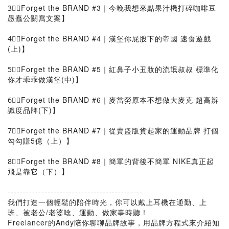
3⃣【Forget the BRAND #3｜今晚我想來點果汁機打碎咖啡豆
愚蠢公關寫文案】
4⃣【Forget the BRAND #4｜漢堡你屁股下的帝國 速食遊戲
(上)】
5⃣【Forget the BRAND #5｜紅鼻子小丑妝的流氓叔叔 標準化
你才乖乖做漢堡(中)】
6⃣【Forget the BRAND #6｜麥當勞原本不想做大麥克 超高辨
識度品牌(下)】
7⃣【Forget the BRAND #7｜從賣盜版貨起家的運動品牌 打個
勾勾賺5億（上）】
8⃣【Forget the BRAND #8｜簡單的背後不簡單 NIKE真正起
飛是靠它（下）】
--------------------------------------------
我們打造一個輕鬆的陪伴時光，你可以戴上耳機在通勤、上
班、被老公/老婆唸、運動、做家事時聽！
Freelancer的Andy陪你聊聊品牌故事，用品牌方程式來介紹知