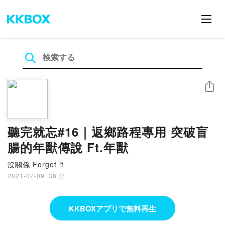
シェア
聽完就忘#16｜返鄉路程專用 突破盲
腸的年獸傳說 Ft.年獸
沒關係 Forget it
2021-02-09
·
36 分
KKBOXアプリで無料再生