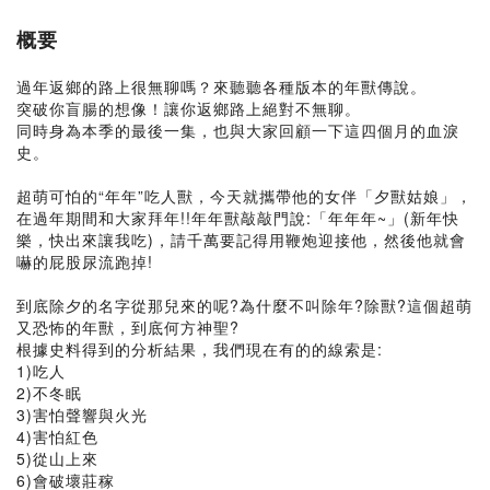
概要
過年返鄉的路上很無聊嗎？來聽聽各種版本的年獸傳說。
突破你盲腸的想像！讓你返鄉路上絕對不無聊。
同時身為本季的最後一集，也與大家回顧一下這四個月的血淚
史。
超萌可怕的“年年”吃人獸，今天就攜帶他的女伴「夕獸姑娘」，
在過年期間和大家拜年!!年年獸敲敲門說:「年年年~」(新年快
樂，快出來讓我吃)，請千萬要記得用鞭炮迎接他，然後他就會
嚇的屁股尿流跑掉!
到底除夕的名字從那兒來的呢?為什麼不叫除年?除獸?這個超萌
又恐怖的年獸，到底何方神聖?
根據史料得到的分析結果，我們現在有的的線索是:
1)吃人
2)不冬眠
3)害怕聲響與火光
4)害怕紅色
5)從山上來
6)會破壞莊稼