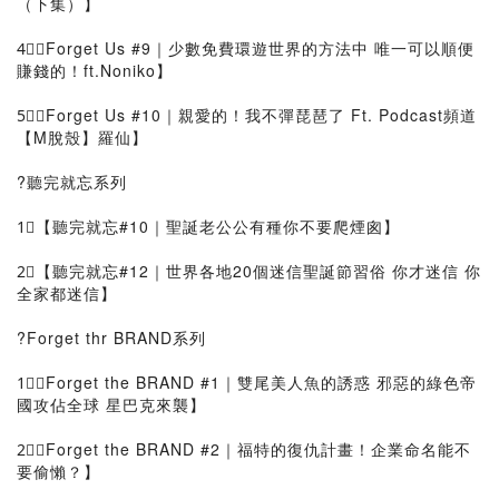
（下集）】
4⃣【Forget Us #9｜少數免費環遊世界的方法中 唯一可以順便
賺錢的！ft.Noniko】
5⃣【Forget Us #10｜親愛的！我不彈琵琶了 Ft. Podcast頻道
【M脫殼】羅仙】
?聽完就忘系列
1⃣【聽完就忘#10｜聖誕老公公有種你不要爬煙囪】
2⃣【聽完就忘#12｜世界各地20個迷信聖誕節習俗 你才迷信 你
全家都迷信】
?Forget thr BRAND系列
1⃣【Forget the BRAND #1｜雙尾美人魚的誘惑 邪惡的綠色帝
國攻佔全球 星巴克來襲】
2⃣【Forget the BRAND #2｜福特的復仇計畫！企業命名能不
要偷懶？】