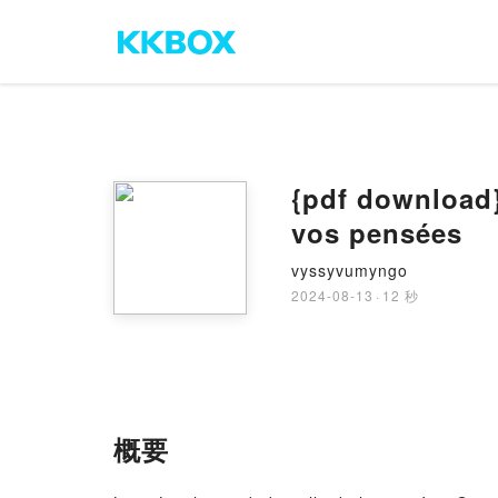
{pdf download} Le cha
vos pensées
vyssyvumyngo
2024-08-13
·
12 秒
概要