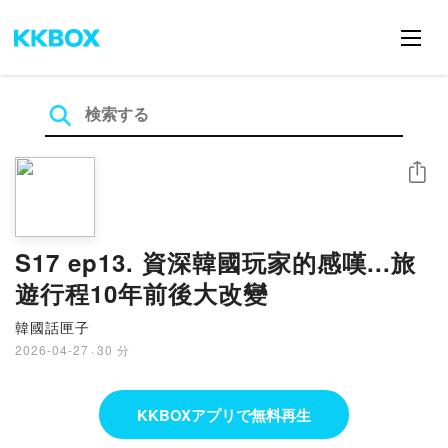
シェア
S17 ep13. 資深韓國玩家的感嘆...旅
遊行程10年前後大改變
韓國話匣子
2026-04-27
·
30 分
KKBOXアプリで無料再生