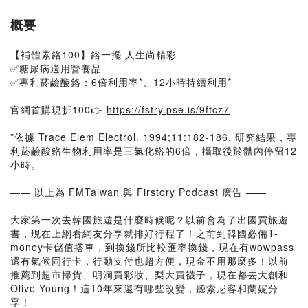
概要
【補體素鉻100】鉻一擺 人生尚精彩
✅糖尿病適用營養品
✅專利菸鹼酸鉻：6倍利用率*、12小時持續利用*
官網首購現折100👉
https://fstry.pse.is/9ftcz7
*依據 Trace Elem Electrol. 1994;11:182-186. 研究結果，專
利菸鹼酸鉻生物利用率是三氯化鉻的6倍，攝取後於體內停留12
小時。
—— 以上為 FMTaiwan 與 Firstory Podcast 廣告 ——
大家第一次去韓國旅遊是什麼時候呢？以前會為了出國買旅遊
書，現在上網看網友分享就排好行程了！之前到韓國必備T-
money卡儲值搭車，到換錢所比較匯率換錢，現在有wowpass
還有氣候同行卡，行動支付也超方便，現金不用那麼多！以前
推薦到超市掃貨、明洞買彩妝、梨大買襪子，現在都去大創和
Olive Young！這10年來還有哪些改變，聽索尼客和蘭妮分
享！