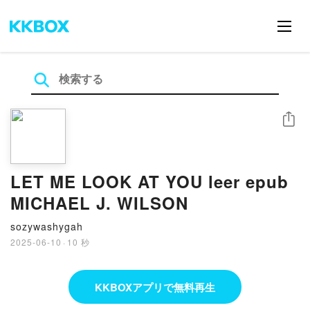
シェア
LET ME LOOK AT YOU leer epub
MICHAEL J. WILSON
sozywashygah
2025-06-10
·
10 秒
KKBOXアプリで無料再生