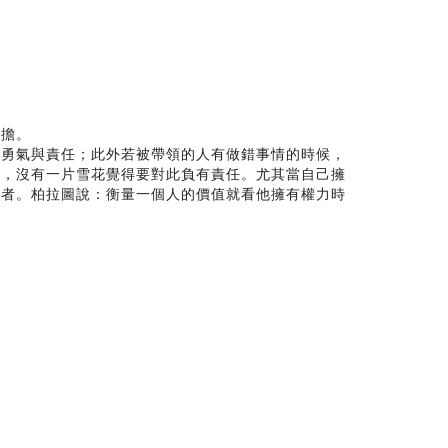
承擔。
的勇氣與責任；此外若被帶領的人有做錯事情的時候，
候，沒有一片雪花覺得要對此負有責任。尤其當自己擁
私者。柏拉圖說：衡量一個人的價值就看他擁有權力時