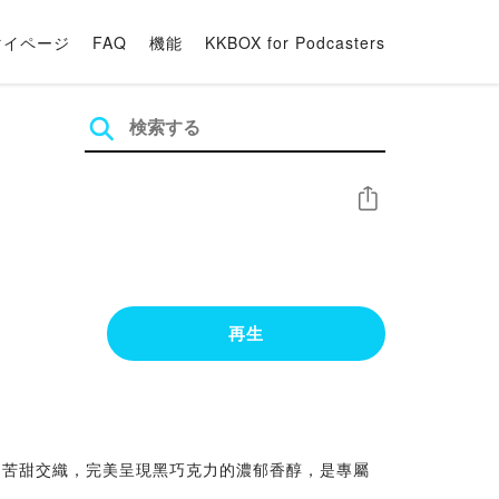
マイページ
FAQ
機能
KKBOX for Podcasters
シェア
再生
，苦甜交織，完美呈現黑巧克力的濃郁香醇，是專屬