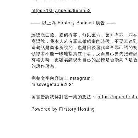
https://fstry.pse.is/9emn53
—— 以上為 Firstory Podcast 廣告 ——
論語堯曰篇。朕躬有罪，無以萬方，萬方有罪，罪在
商湯說：我本人若有罪或做錯事的時候，不要牽連到
這句話是商湯所說的，也是日後歷代皇帝罪己詔的初
領導者不能一昧地指責在下者，反而自己要先把錯誤
有權力時，更容易顯現出自己的品德是否崇高？是否
的所作所為。
完整文字內容請上Instagram :
missvegetable2021
留言告訴我你對這一集的想法：
https://open.fir
Powered by Firstory Hosting