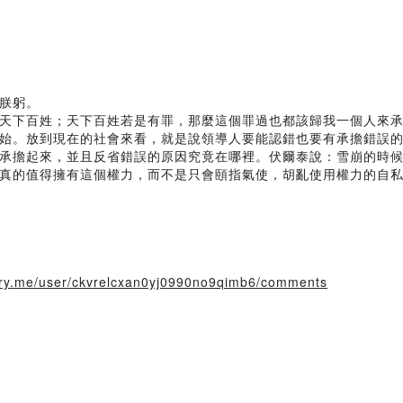
朕躬。
天下百姓；天下百姓若是有罪，那麼這個罪過也都該歸我一個人來
始。放到現在的社會來看，就是說領導人要能認錯也要有承擔錯誤
承擔起來，並且反省錯誤的原因究竟在哪裡。伏爾泰說：雪崩的時
真的值得擁有這個權力，而不是只會頤指氣使，胡亂使用權力的自
story.me/user/ckvrelcxan0yj0990no9qimb6/comments