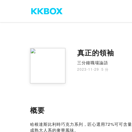
真正的領袖
三分鐘職場論語
2023-11-29
·
5 分
概要
哈根達斯比利時巧克力系列，匠心選用72%可可含
成熟大人系的奢華風味。