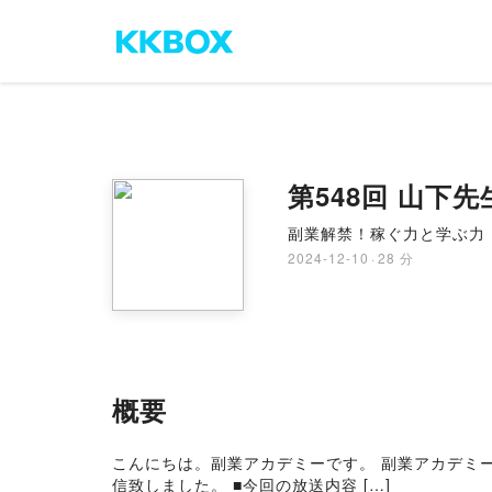
第548回 山
副業解禁！稼ぐ力と学ぶ力
2024-12-10
·
28 分
概要
こんにちは。副業アカデミーです。 副業アカデミー
信致しました。 ■今回の放送内容 […]